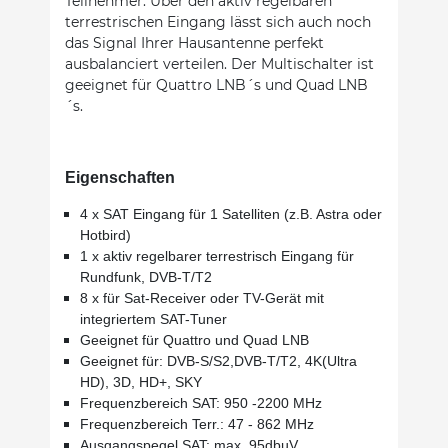
Teilnehmer. Über den aktiv regelbaren
terrestrischen Eingang lässt sich auch noch
das Signal Ihrer Hausantenne perfekt
ausbalanciert verteilen. Der Multischalter ist
geeignet für Quattro LNB´s und Quad LNB
´s.
Eigenschaften
4 x SAT Eingang für 1 Satelliten (z.B. Astra oder
Hotbird)
1 x aktiv regelbarer terrestrisch Eingang für
Rundfunk, DVB-T/T2
8 x für Sat-Receiver oder TV-Gerät mit
integriertem SAT-Tuner
Geeignet für Quattro und Quad LNB
Geeignet für: DVB-S/S2,DVB-T/T2, 4K(Ultra
HD), 3D, HD+, SKY
Frequenzbereich SAT:
950 -2200 MHz
Frequenzbereich Terr.: 47 - 862 MHz
Ausgangspegel SAT: max. 95dbµV