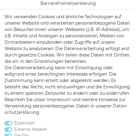
Barrierefreiheitserklärung
Wir verwenden Cookies und ähnliche Technologien auf
Vertrag widerrufen
unserer Website und verarbeiten personenbezogene Daten
Batterieentsorgung
von Besucher:innen unserer Webseite (z.B. IP-Adresse), um
z.B. Inhalte und Anzeigen zu personalisieren, Medien von
Versand/ Zahlung
Drittanbietern einzubinden oder Zugriffe auf unsere
Website zu analysieren. Die Datenverarbeitung erfolgt erst
durch gesetzte Cookies. Wir teilen diese Daten mit Dritten,
die wir in den Einstellungen benennen.
KONTAKT
Die Datenverarbeitung kann mit Einwilligung oder
aufgrund eines berechtigten Interesses erfolgen. Die
Zustimmung kann erteilt oder abgelehnt werden. Es
besteht das Recht, nicht einzuwilligen und die Einwilligung
Telefon:
0451/29360810
zu einem späteren Zeitpunkt zu ändern oder zu widerrufen.
Mail:
info@netshop25.de
Beachten Sie unser
Impressum
und weitere Hinweise zur
Verwendung personenbezogener Daten in unserer
Daten­
Auf der Wasch 6
schutz­erklärung
.
23611 Bad Schwartau
Essenziell
Externe Medien
PayPal