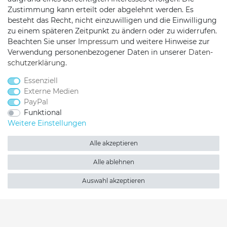
Zustimmung kann erteilt oder abgelehnt werden. Es
besteht das Recht, nicht einzuwilligen und die Einwilligung
Telefon:
0451/29360810
zu einem späteren Zeitpunkt zu ändern oder zu widerrufen.
Mail:
info@netshop25.de
Beachten Sie unser
Impressum
und weitere Hinweise zur
Verwendung personenbezogener Daten in unserer
Daten­
Auf der Wasch 6
schutz­erklärung
.
23611 Bad Schwartau
Essenziell
Externe Medien
PayPal
Funktional
Weitere Einstellungen
Alle akzeptieren
Netshop 25 auf Facebook
Netshop 25 auf Twitter
Netshop 25 auf YouTu
Netshop 25 auf I
Netshop 25 
Alle ablehnen
Auswahl akzeptieren
2026 Netshop 25
| copyright & design by mediaria®
*Alle Preise inkl. MwSt., zzgl. Versandkosten