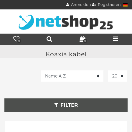
Anmelden
Registrieren
0
0
Koaxialkabel
FILTER