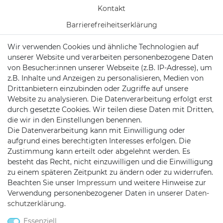
Kontakt
Barrierefreiheitserklärung
Wir verwenden Cookies und ähnliche Technologien auf
Vertrag widerrufen
unserer Website und verarbeiten personenbezogene Daten
Batterieentsorgung
von Besucher:innen unserer Webseite (z.B. IP-Adresse), um
z.B. Inhalte und Anzeigen zu personalisieren, Medien von
Versand/ Zahlung
Drittanbietern einzubinden oder Zugriffe auf unsere
Website zu analysieren. Die Datenverarbeitung erfolgt erst
durch gesetzte Cookies. Wir teilen diese Daten mit Dritten,
die wir in den Einstellungen benennen.
KONTAKT
Die Datenverarbeitung kann mit Einwilligung oder
aufgrund eines berechtigten Interesses erfolgen. Die
Zustimmung kann erteilt oder abgelehnt werden. Es
besteht das Recht, nicht einzuwilligen und die Einwilligung
Telefon:
0451/29360810
zu einem späteren Zeitpunkt zu ändern oder zu widerrufen.
Mail:
info@netshop25.de
Beachten Sie unser
Impressum
und weitere Hinweise zur
Verwendung personenbezogener Daten in unserer
Daten­
Auf der Wasch 6
schutz­erklärung
.
23611 Bad Schwartau
Essenziell