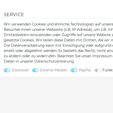
SERVICE
Wir verwenden Cookies und ähnliche Technologien auf unser
AGB
Batterieentsorgung
Besucher:innen unserer Webseite (z.B. IP-Adresse), um z.B. In
Widerrufs­recht
Versand/ Zahlung
Drittanbietern einzubinden oder Zugriffe auf unsere Website 
gesetzte Cookies. Wir teilen diese Daten mit Dritten, die wir
Daten­schutz­erklärung
Die Datenverarbeitung kann mit Einwilligung oder aufgrund 
Impressum
erteilt oder abgelehnt werden. Es besteht das Recht, nicht ei
zu ändern oder zu widerrufen. Beachten Sie unser
Impressum
Kontakt
Daten in unserer
Daten­schutz­erklärung
.
Barrierefreiheitserklärung
Essenziell
Externe Medien
PayPal
Funkt
Vertrag widerrufen
2026 Netshop 25
| copyright & design by mediaria®
*Alle Preise inkl. MwSt., zzgl. Versandkosten