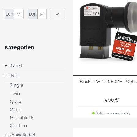
EUR
EUR
Kategorien
DVB-T
LNB
Black - TWIN LNB 04H - Opti
Single
Twin
14,90 €*
Quad
Octo
Sofort versandfertig
Monoblock
Quattro
Koaxialkabel