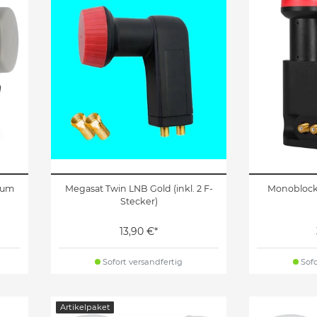
cum
Megasat Twin LNB Gold (inkl. 2 F-
Monoblock 
Stecker)
13,90 €*
Sofort versandfertig
Sofo
Artikelpaket