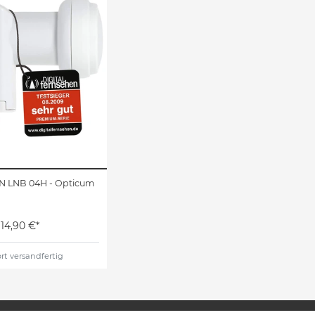
N LNB 04H - Opticum
14,90 €*
rt versandfertig