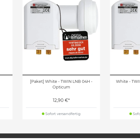
[Paket] White - TWIN LNB 04H -
White - TWI
Opticum
12,90 €*
Sofort versandfertig
Sofo