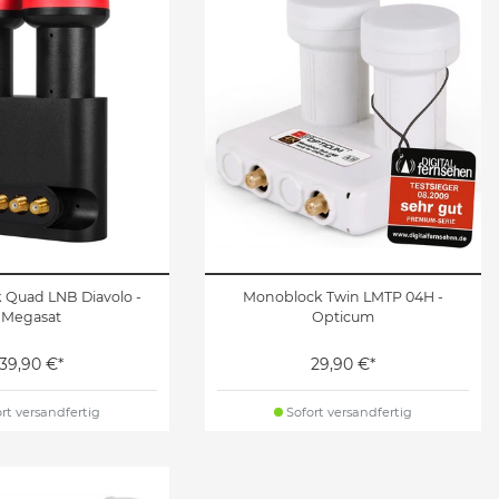
Quad LNB Diavolo -
Monoblock Twin LMTP 04H -
Megasat
Opticum
39,90 €*
29,90 €*
rt versandfertig
Sofort versandfertig