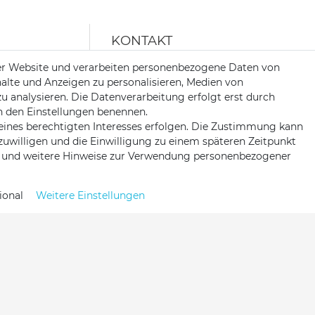
KONTAKT
er Website und verarbeiten personenbezogene Daten von
halte und Anzeigen zu personalisieren, Medien von
Telefon:
0451/29360810
zu analysieren. Die Datenverarbeitung erfolgt erst durch
 in den Einstellungen benennen.
Mail:
info@netshop25.de
eines berechtigten Interesses erfolgen. Die Zustimmung kann
Auf der Wasch 6
nzuwilligen und die Einwilligung zu einem späteren Zeitpunkt
23611 Bad Schwartau
und weitere Hinweise zur Verwendung personenbezogener
ional
Weitere Einstellungen