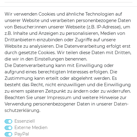
Wir verwenden Cookies und ähnliche Technologien auf
KONTAKT
unserer Website und verarbeiten personenbezogene Daten
von Besucher:innen unserer Webseite (z.B. IP-Adresse), um
z.B. Inhalte und Anzeigen zu personalisieren, Medien von
Telefon:
0451/29360810
Drittanbietern einzubinden oder Zugriffe auf unsere
Website zu analysieren. Die Datenverarbeitung erfolgt erst
Mail:
info@netshop25.de
durch gesetzte Cookies. Wir teilen diese Daten mit Dritten,
die wir in den Einstellungen benennen.
Auf der Wasch 6
Die Datenverarbeitung kann mit Einwilligung oder
23611 Bad Schwartau
aufgrund eines berechtigten Interesses erfolgen. Die
Zustimmung kann erteilt oder abgelehnt werden. Es
besteht das Recht, nicht einzuwilligen und die Einwilligung
zu einem späteren Zeitpunkt zu ändern oder zu widerrufen.
Beachten Sie unser
Impressum
und weitere Hinweise zur
Verwendung personenbezogener Daten in unserer
Daten­
schutz­erklärung
.
Netshop 25 auf Facebook
Netshop 25 auf Twitter
Netshop 25 auf YouTu
Netshop 25 auf I
Netshop 25 
Essenziell
Externe Medien
PayPal