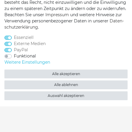
besteht das Recht, nicht einzuwilligen und die Einwilligung
Telefon:
0451/29360810
zu einem späteren Zeitpunkt zu ändern oder zu widerrufen.
Mail:
info@netshop25.de
Beachten Sie unser
Impressum
und weitere Hinweise zur
Verwendung personenbezogener Daten in unserer
Daten­
Auf der Wasch 6
schutz­erklärung
.
23611 Bad Schwartau
Essenziell
Externe Medien
PayPal
Funktional
Weitere Einstellungen
Alle akzeptieren
Netshop 25 auf Facebook
Netshop 25 auf Twitter
Netshop 25 auf YouTu
Netshop 25 auf I
Netshop 25 
Alle ablehnen
Auswahl akzeptieren
2026 Netshop 25
| copyright & design by mediaria®
*Alle Preise inkl. MwSt., zzgl. Versandkosten