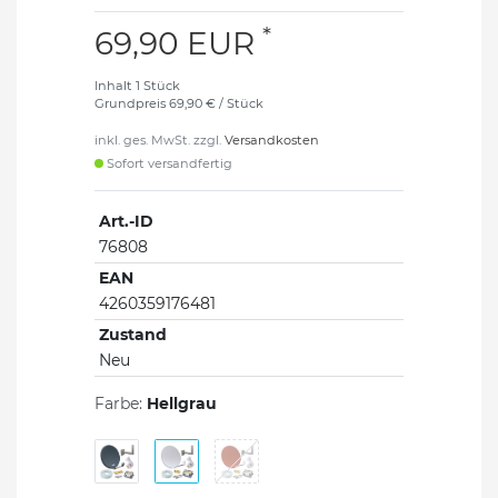
*
69,90 EUR
Inhalt
1
Stück
Grundpreis
69,90 € / Stück
inkl. ges. MwSt. zzgl.
Versandkosten
Sofort versandfertig
Art.-ID
76808
EAN
4260359176481
Zustand
Neu
Farbe:
Hellgrau