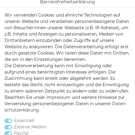
Barrierefreiheitserklärung
Wir verwenden Cookies und ähnliche Technologien auf
Vertrag widerrufen
unserer Website und verarbeiten personenbezogene Daten
Batterieentsorgung
von Besucher:innen unserer Webseite (z.B. IP-Adresse), um
z.B. Inhalte und Anzeigen zu personalisieren, Medien von
Versand/ Zahlung
Drittanbietern einzubinden oder Zugriffe auf unsere
Website zu analysieren. Die Datenverarbeitung erfolgt erst
durch gesetzte Cookies. Wir teilen diese Daten mit Dritten,
die wir in den Einstellungen benennen.
KONTAKT
Die Datenverarbeitung kann mit Einwilligung oder
aufgrund eines berechtigten Interesses erfolgen. Die
Zustimmung kann erteilt oder abgelehnt werden. Es
besteht das Recht, nicht einzuwilligen und die Einwilligung
Telefon:
0451/29360810
zu einem späteren Zeitpunkt zu ändern oder zu widerrufen.
Mail:
info@netshop25.de
Beachten Sie unser
Impressum
und weitere Hinweise zur
Verwendung personenbezogener Daten in unserer
Daten­
Auf der Wasch 6
schutz­erklärung
.
23611 Bad Schwartau
Essenziell
Externe Medien
PayPal