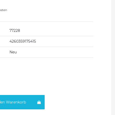
osten
77228
4260359175415
Neu
den Warenkorb