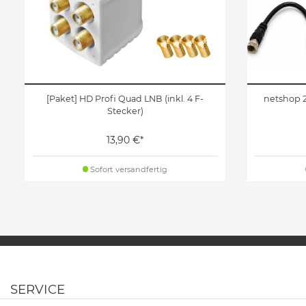
[Paket] HD Profi Quad LNB (inkl. 4 F-
netshop 2
Stecker)
13,90 €*
Sofort versandfertig
SERVICE