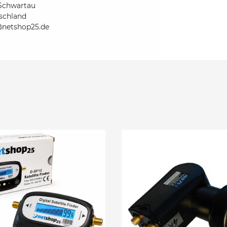
Schwartau
schland
@netshop25.de