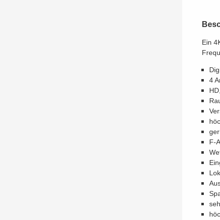
Besc
Ein 4
Frequ
Dig
4 A
HD,
Rau
Ver
höc
ger
​F-
Wet
Ein
Lok
Aus
Spa
seh
höc