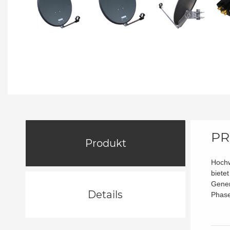
PR
Produkt
Hochw
biete
Gener
Details
Phase