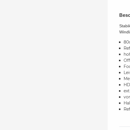
Besc
Stabi
Windl
80
Re
ho
Off
Fo
Lei
Me
HD
ex
von
Hal
Ref