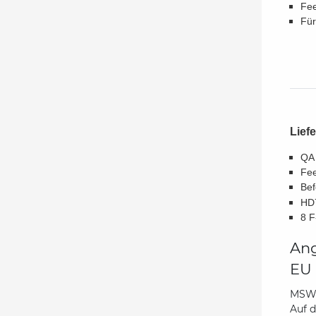
Fe
Für
Lief
QA 
Fee
Bef
HD
8 F
Ang
EU 
MSW 
Auf 