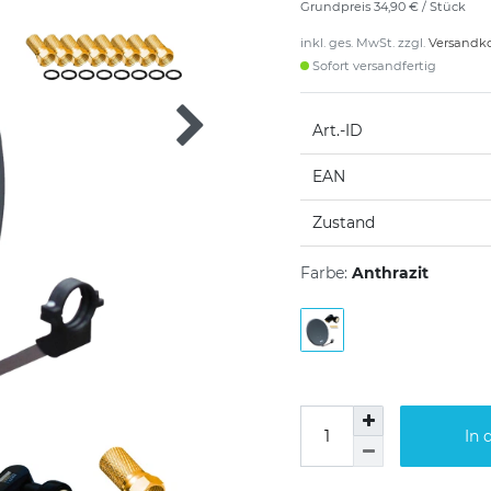
Grundpreis
34,90 € / Stück
inkl. ges. MwSt. zzgl.
Versandk
Sofort versandfertig
Art.-ID
EAN
Zustand
Farbe:
Anthrazit
In 