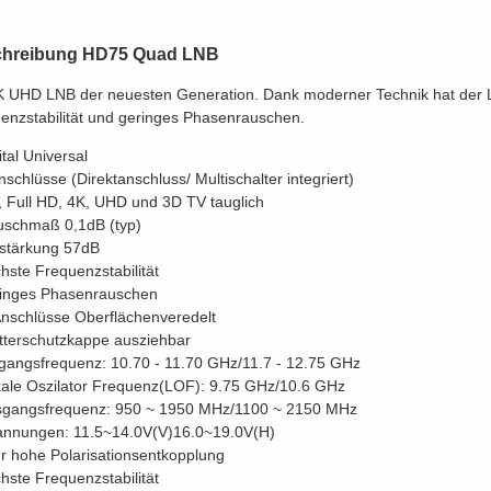
hreibung HD75 Quad LNB
K UHD LNB der neuesten Generation. Dank moderner Technik hat der 
enzstabilität und geringes Phasenrauschen.
ital Universal
nschlüsse (Direktanschluss/ Multischalter integriert)
 Full HD, 4K, UHD und 3D TV tauglich
schmaß 0,1dB (typ)
stärkung 57dB
hste Frequenzstabilität
inges Phasenrauschen
Anschlüsse Oberflächenveredelt
terschutzkappe ausziehbar
gangsfrequenz: 10.70 - 11.70 GHz/11.7 - 12.75 GHz
ale Oszilator Frequenz(LOF): 9.75 GHz/10.6 GHz
gangsfrequenz: 950 ~ 1950 MHz/1100 ~ 2150 MHz
nnungen: 11.5~14.0V(V)16.0~19.0V(H)
r hohe Polarisationsentkopplung
hste Frequenzstabilität