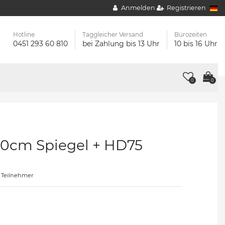
Anmelden
Registrieren
Hotline
Taggleicher Versand
Bürozeiten
0451 293 60 810
bei Zahlung bis 13 Uhr
10 bis 16 Uhr
0
0
80cm Spiegel + HD75
 Teilnehmer