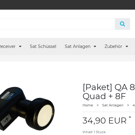
eceiver
Sat Schüssel
Sat Anlagen
Zubehör
[Paket] QA 
Quad + 8F
Home
Sat Anlagen
4
*
34,90 EUR
Inhalt
1
Stück