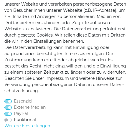
unserer Website und verarbeiten personenbezogene Daten
Batterieentsorgung
von Besucher:innen unserer Webseite (z.B. IP-Adresse), um
z.B. Inhalte und Anzeigen zu personalisieren, Medien von
Versand/ Zahlung
Drittanbietern einzubinden oder Zugriffe auf unsere
Website zu analysieren. Die Datenverarbeitung erfolgt erst
durch gesetzte Cookies. Wir teilen diese Daten mit Dritten,
die wir in den Einstellungen benennen.
KONTAKT
Die Datenverarbeitung kann mit Einwilligung oder
aufgrund eines berechtigten Interesses erfolgen. Die
Zustimmung kann erteilt oder abgelehnt werden. Es
besteht das Recht, nicht einzuwilligen und die Einwilligung
Telefon:
0451/29360810
zu einem späteren Zeitpunkt zu ändern oder zu widerrufen.
Mail:
info@netshop25.de
Beachten Sie unser
Impressum
und weitere Hinweise zur
Verwendung personenbezogener Daten in unserer
Daten­
Auf der Wasch 6
schutz­erklärung
.
23611 Bad Schwartau
Essenziell
Externe Medien
PayPal
Funktional
Weitere Einstellungen