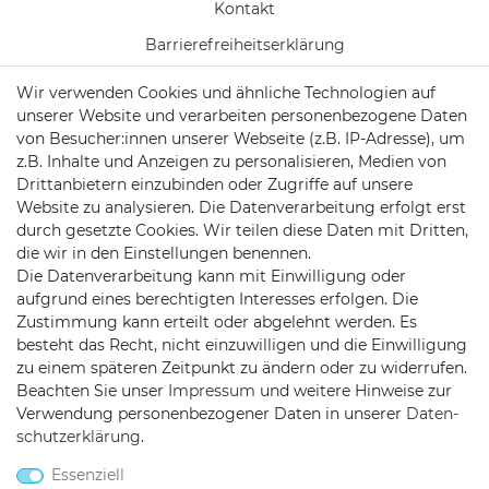
Kontakt
Barrierefreiheitserklärung
Wir verwenden Cookies und ähnliche Technologien auf
Vertrag widerrufen
unserer Website und verarbeiten personenbezogene Daten
Batterieentsorgung
von Besucher:innen unserer Webseite (z.B. IP-Adresse), um
z.B. Inhalte und Anzeigen zu personalisieren, Medien von
Versand/ Zahlung
Drittanbietern einzubinden oder Zugriffe auf unsere
Website zu analysieren. Die Datenverarbeitung erfolgt erst
durch gesetzte Cookies. Wir teilen diese Daten mit Dritten,
die wir in den Einstellungen benennen.
KONTAKT
Die Datenverarbeitung kann mit Einwilligung oder
aufgrund eines berechtigten Interesses erfolgen. Die
Zustimmung kann erteilt oder abgelehnt werden. Es
besteht das Recht, nicht einzuwilligen und die Einwilligung
Telefon:
0451/29360810
zu einem späteren Zeitpunkt zu ändern oder zu widerrufen.
Mail:
info@netshop25.de
Beachten Sie unser
Impressum
und weitere Hinweise zur
Verwendung personenbezogener Daten in unserer
Daten­
Auf der Wasch 6
schutz­erklärung
.
23611 Bad Schwartau
Essenziell