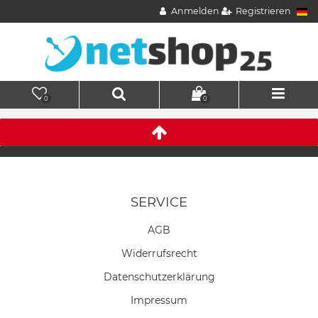
Anmelden
Registrieren
0
0
SERVICE
AGB
Widerrufs­recht
Daten­schutz­erklärung
Impressum