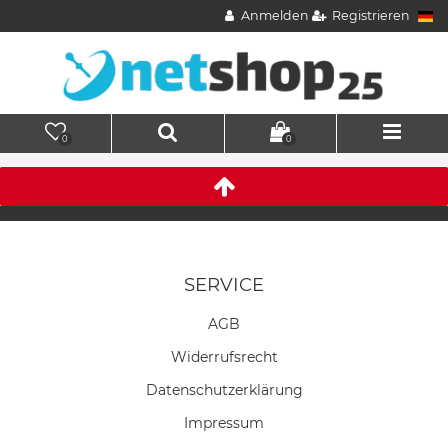
Anmelden
Registrieren
0
0
SERVICE
AGB
Widerrufs­recht
Daten­schutz­erklärung
Impressum