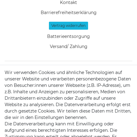
Kontakt
Barrierefreiheitserklärung
Vertrag widerrufen
Batterieentsorgung
Versand/ Zahlung
Wir verwenden Cookies und ähnliche Technologien auf
KONTAKT
unserer Website und verarbeiten personenbezogene Daten
von Besucher:innen unserer Webseite (z.B. IP-Adresse), um
z.B. Inhalte und Anzeigen zu personalisieren, Medien von
Telefon:
0451/29360810
Drittanbietern einzubinden oder Zugriffe auf unsere
Website zu analysieren. Die Datenverarbeitung erfolgt erst
Mail:
info@netshop25.de
durch gesetzte Cookies. Wir teilen diese Daten mit Dritten,
die wir in den Einstellungen benennen.
Auf der Wasch 6
Die Datenverarbeitung kann mit Einwilligung oder
23611 Bad Schwartau
aufgrund eines berechtigten Interesses erfolgen. Die
Zustimmung kann erteilt oder abgelehnt werden. Es