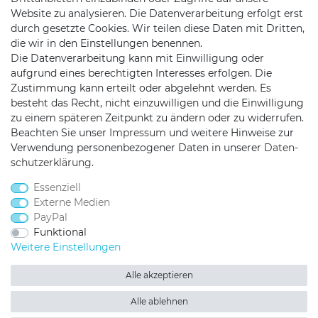
Website zu analysieren. Die Datenverarbeitung erfolgt erst
durch gesetzte Cookies. Wir teilen diese Daten mit Dritten,
die wir in den Einstellungen benennen.
KONTAKT
Die Datenverarbeitung kann mit Einwilligung oder
aufgrund eines berechtigten Interesses erfolgen. Die
Zustimmung kann erteilt oder abgelehnt werden. Es
besteht das Recht, nicht einzuwilligen und die Einwilligung
Telefon:
0451/29360810
zu einem späteren Zeitpunkt zu ändern oder zu widerrufen.
Mail:
info@netshop25.de
Beachten Sie unser
Impressum
und weitere Hinweise zur
Verwendung personenbezogener Daten in unserer
Daten­
Auf der Wasch 6
schutz­erklärung
.
23611 Bad Schwartau
Essenziell
Externe Medien
PayPal
Funktional
Weitere Einstellungen
Alle akzeptieren
Netshop 25 auf Facebook
Netshop 25 auf Twitter
Netshop 25 auf YouTu
Netshop 25 auf I
Netshop 25 
Alle ablehnen