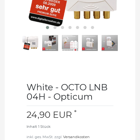
White - OCTO LNB
04H - Opticum
*
24,90 EUR
Inhalt
1
Stück
inkl. ges. MwSt. zzgl.
Versandkosten